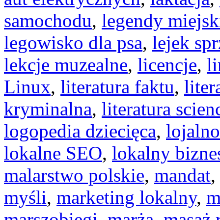
samochodu
,
legendy miejsk
legowisko dla psa
,
lejek sp
lekcje muzealne
,
licencje
,
l
Linux
,
literatura faktu
,
liter
kryminalna
,
literatura scien
logopedia dziecięca
,
lojaln
lokalne SEO
,
lokalny bizne
malarstwo polskie
,
mandat
myśli
,
marketing lokalny
,
m
marszobiegi
,
marża
,
masaż 