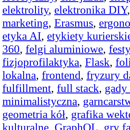
elektrolity
,
elektronika DIY
marketing
,
Erasmus
,
ergono
etyka AI
,
etykiety kurierski
360
,
felgi aluminiowe
,
fest
fizjoprofilaktyka
,
Flask
,
fol
lokalna
,
frontend
,
fryzury 
fulfillment
,
full stack
,
gady
minimalistyczna
,
garncarst
geometria kół
,
grafika wek
kulturalne
,
GraphQL
,
gry f