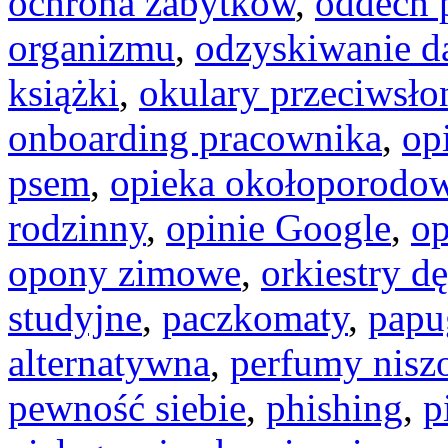
ochrona zabytków
,
oddech 
organizmu
,
odzyskiwanie d
książki
,
okulary przeciwsło
onboarding pracownika
,
op
psem
,
opieka okołoporodo
rodzinny
,
opinie Google
,
op
opony zimowe
,
orkiestry dę
studyjne
,
paczkomaty
,
papug
alternatywna
,
perfumy nisz
pewność siebie
,
phishing
,
p