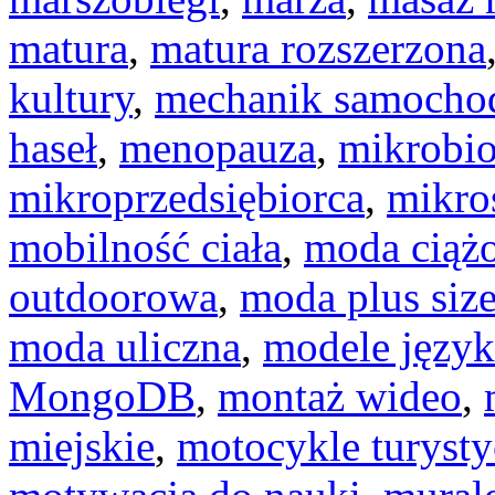
matura
,
matura rozszerzona
kultury
,
mechanik samoch
haseł
,
menopauza
,
mikrobio
mikroprzedsiębiorca
,
mikro
mobilność ciała
,
moda ciąż
outdoorowa
,
moda plus siz
moda uliczna
,
modele języ
MongoDB
,
montaż wideo
,
miejskie
,
motocykle turyst