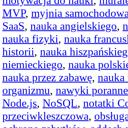
motywacja do nauki
,
murale
MVP
,
myjnia samochodow
SaaS
,
nauka angielskiego
,
n
nauka fizyki
,
nauka francus
historii
,
nauka hiszpańskie
niemieckiego
,
nauka polski
nauka przez zabawę
,
nauka
organizmu
,
nawyki poranne
Node.js
,
NoSQL
,
notatki C
przeciwkleszczowa
,
obsług