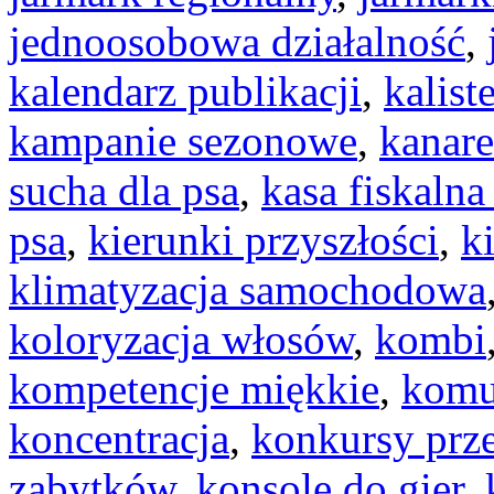
jednoosobowa działalność
,
kalendarz publikacji
,
kalist
kampanie sezonowe
,
kanar
sucha dla psa
,
kasa fiskalna
psa
,
kierunki przyszłości
,
k
klimatyzacja samochodowa
koloryzacja włosów
,
kombi
kompetencje miękkie
,
komu
koncentracja
,
konkursy prz
zabytków
,
konsole do gier
,