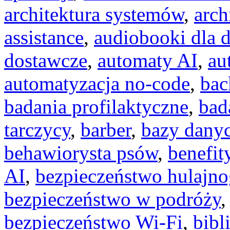
architektura systemów
,
arch
assistance
,
audiobooki dla d
dostawcze
,
automaty AI
,
au
automatyzacja no-code
,
bac
badania profilaktyczne
,
bad
tarczycy
,
barber
,
bazy dany
behawiorysta psów
,
benefit
AI
,
bezpieczeństwo hulajno
bezpieczeństwo w podróży
bezpieczeństwo Wi-Fi
,
bibl