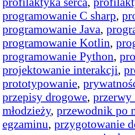
profilaktyka serca
,
profilak
programowanie C sharp
,
pr
programowanie Java
,
progr
programowanie Kotlin
,
pro
programowanie Python
,
pr
projektowanie interakcji
,
pr
prototypowanie
,
prywatność
przepisy drogowe
,
przerwy
młodzieży
,
przewodnik po m
egzaminu
,
przygotowanie d