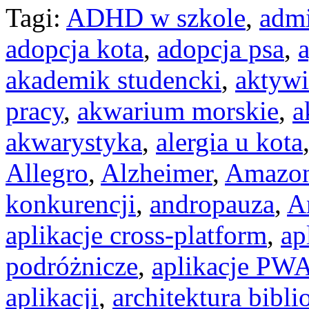
Tagi:
ADHD w szkole
,
admi
adopcja kota
,
adopcja psa
,
akademik studencki
,
aktywi
pracy
,
akwarium morskie
,
a
akwarystyka
,
alergia u kota
Allegro
,
Alzheimer
,
Amazo
konkurencji
,
andropauza
,
A
aplikacje cross-platform
,
ap
podróżnicze
,
aplikacje PW
aplikacji
,
architektura bibli