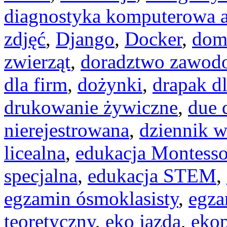
diagnostyka komputerowa a
zdjęć
,
Django
,
Docker
,
dom
zwierząt
,
doradztwo zawod
dla firm
,
dożynki
,
drapak dl
drukowanie żywiczne
,
due 
nierejestrowana
,
dziennik w
licealna
,
edukacja Montesso
specjalna
,
edukacja STEM
,
egzamin ósmoklasisty
,
egza
teoretyczny
,
eko jazda
,
eko