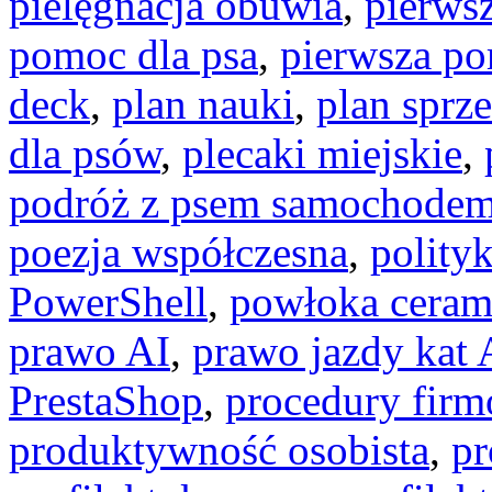
pielęgnacja obuwia
,
pierws
pomoc dla psa
,
pierwsza p
deck
,
plan nauki
,
plan sprz
dla psów
,
plecaki miejskie
,
podróż z psem samochode
poezja współczesna
,
polity
PowerShell
,
powłoka ceram
prawo AI
,
prawo jazdy kat 
PrestaShop
,
procedury fir
produktywność osobista
,
pr