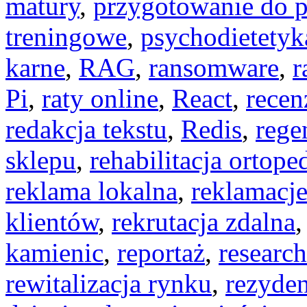
matury
,
przygotowanie do 
treningowe
,
psychodietetyk
karne
,
RAG
,
ransomware
,
r
Pi
,
raty online
,
React
,
recen
redakcja tekstu
,
Redis
,
rege
sklepu
,
rehabilitacja ortop
reklama lokalna
,
reklamacj
klientów
,
rekrutacja zdalna
kamienic
,
reportaż
,
researc
rewitalizacja rynku
,
rezyden