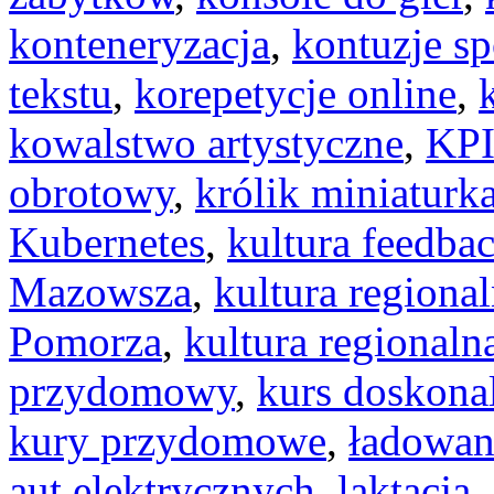
konteneryzacja
,
kontuzje s
tekstu
,
korepetycje online
,
kowalstwo artystyczne
,
KP
obrotowy
,
królik miniaturk
Kubernetes
,
kultura feedba
Mazowsza
,
kultura regiona
Pomorza
,
kultura regionaln
przydomowy
,
kurs doskonal
kury przydomowe
,
ładowan
aut elektrycznych
,
laktacja
,