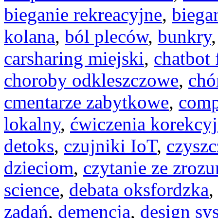
bieganie rekreacyjne
,
biega
kolana
,
ból pleców
,
bunkry
carsharing miejski
,
chatbot
choroby odkleszczowe
,
chó
cmentarze zabytkowe
,
comp
lokalny
,
ćwiczenia korekcy
detoks
,
czujniki IoT
,
czyszc
dzieciom
,
czytanie ze zroz
science
,
debata oksfordzka
zadań
,
demencja
,
design sy