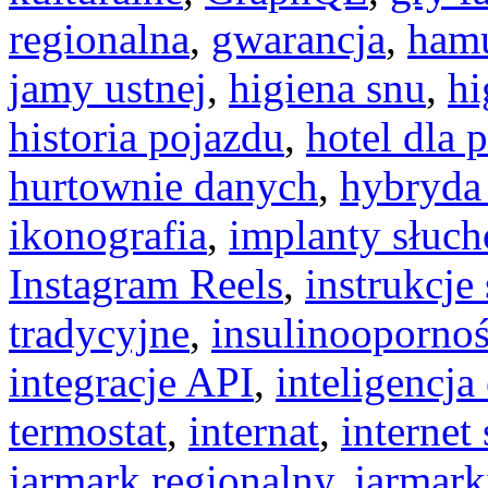
regionalna
,
gwarancja
,
ham
jamy ustnej
,
higiena snu
,
hi
historia pojazdu
,
hotel dla 
hurtownie danych
,
hybryda 
ikonografia
,
implanty słuc
Instagram Reels
,
instrukcj
tradycyjne
,
insulinooporno
integracje API
,
inteligencj
termostat
,
internat
,
internet 
jarmark regionalny
,
jarmark