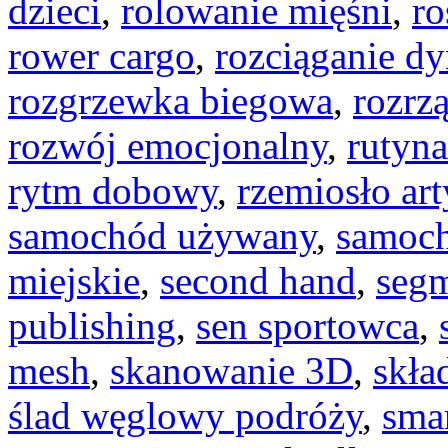
dzieci
,
rolowanie mięśni
,
ro
rower cargo
,
rozciąganie d
rozgrzewka biegowa
,
rozrz
rozwój emocjonalny
,
rutyn
rytm dobowy
,
rzemiosło ar
samochód używany
,
samoch
miejskie
,
second hand
,
segm
publishing
,
sen sportowca
,
mesh
,
skanowanie 3D
,
skła
ślad węglowy podróży
,
sma