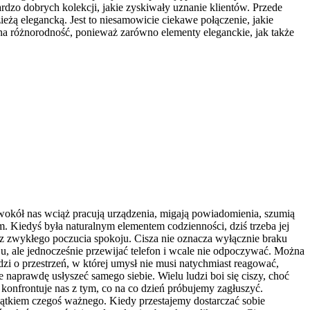
rdzo dobrych kolekcji, jakie zyskiwały uznanie klientów. Przede
ieżą elegancką. Jest to niesamowicie ciekawe połączenie, jakie
m na różnorodność, ponieważ zarówno elementy eleganckie, jak także
wokół nas wciąż pracują urządzenia, migają powiadomienia, szumią
m. Kiedyś była naturalnym elementem codzienności, dziś trzeba jej
az zwykłego poczucia spokoju. Cisza nie oznacza wyłącznie braku
, ale jednocześnie przewijać telefon i wcale nie odpoczywać. Można
odzi o przestrzeń, w której umysł nie musi natychmiast reagować,
aprawdę usłyszeć samego siebie. Wielu ludzi boi się ciszy, choć
a konfrontuje nas z tym, co na co dzień próbujemy zagłuszyć.
ątkiem czegoś ważnego. Kiedy przestajemy dostarczać sobie