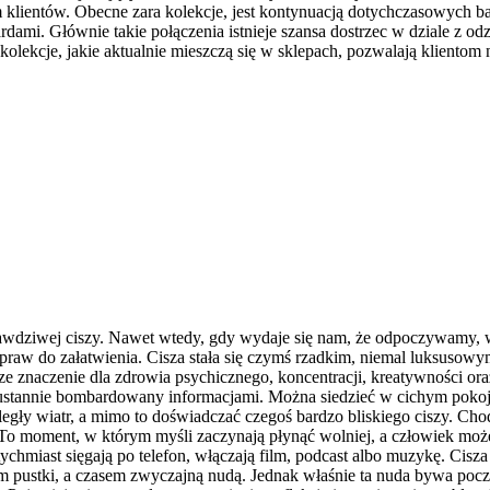
 klientów. Obecne zara kolekcje, jest kontynuacją dotychczasowych ba
dami. Głównie takie połączenia istnieje szansa dostrzec w dziale z odz
kolekcje, jakie aktualnie mieszczą się w sklepach, pozwalają kliento
rawdziwej ciszy. Nawet wtedy, gdy wydaje się nam, że odpoczywamy, 
spraw do załatwienia. Cisza stała się czymś rzadkim, niemal luksusowy
ze znaczenie dla zdrowia psychicznego, koncentracji, kreatywności or
eustannie bombardowany informacjami. Można siedzieć w cichym pokoju
 odległy wiatr, a mimo to doświadczać czegoś bardzo bliskiego ciszy. Ch
 moment, w którym myśli zaczynają płynąć wolniej, a człowiek może n
atychmiast sięgają po telefon, włączają film, podcast albo muzykę. Cisz
pustki, a czasem zwyczajną nudą. Jednak właśnie ta nuda bywa pocz