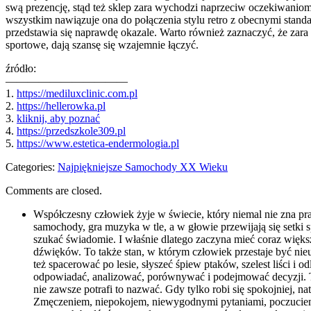
swą prezencję, stąd też sklep zara wychodzi naprzeciw oczekiwaniom
wszystkim nawiązuje ona do połączenia stylu retro z obecnymi standar
przedstawia się naprawdę okazale. Warto również zaznaczyć, że zara 
sportowe, dają szansę się wzajemnie łączyć.
źródło:
———————————
1.
https://mediluxclinic.com.pl
2.
https://hellerowka.pl
3.
kliknij, aby poznać
4.
https://przedszkole309.pl
5.
https://www.estetica-endermologia.pl
Categories:
Najpiękniejsze Samochody XX Wieku
Comments are closed.
Współczesny człowiek żyje w świecie, który niemal nie zna p
samochody, gra muzyka w tle, a w głowie przewijają się setki 
szukać świadomie. I właśnie dlatego zaczyna mieć coraz więks
dźwięków. To także stan, w którym człowiek przestaje być ni
też spacerować po lesie, słyszeć śpiew ptaków, szelest liści i
odpowiadać, analizować, porównywać i podejmować decyzji. To
nie zawsze potrafi to nazwać. Gdy tylko robi się spokojniej, n
Zmęczeniem, niepokojem, niewygodnymi pytaniami, poczuciem 