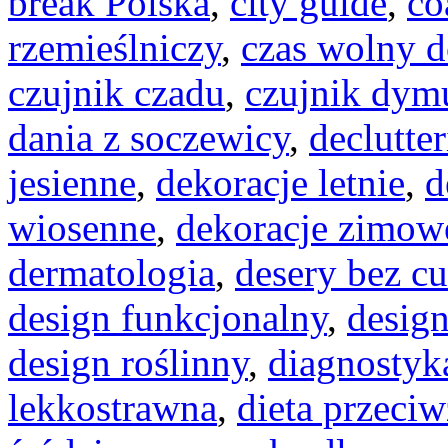
break Polska
,
city guide
,
co
rzemieślniczy
,
czas wolny d
czujnik czadu
,
czujnik dym
dania z soczewicy
,
declutte
jesienne
,
dekoracje letnie
,
d
wiosenne
,
dekoracje zimow
dermatologia
,
desery bez c
design funkcjonalny
,
desig
design roślinny
,
diagnostyk
lekkostrawna
,
dieta przeci