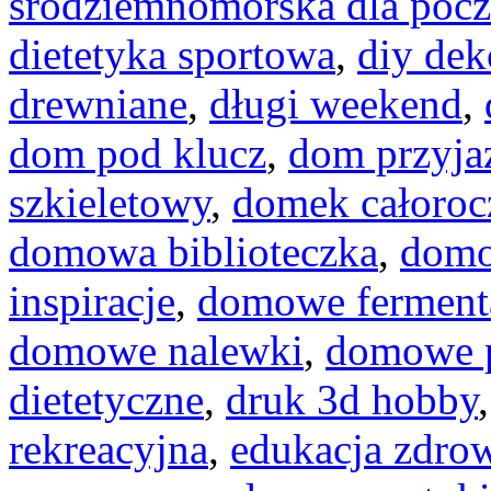
śródziemnomorska dla pocz
dietetyka sportowa
,
diy dek
drewniane
,
długi weekend
,
dom pod klucz
,
dom przyja
szkieletowy
,
domek całoroc
domowa biblioteczka
,
domo
inspiracje
,
domowe ferment
domowe nalewki
,
domowe p
dietetyczne
,
druk 3d hobby
rekreacyjna
,
edukacja zdro