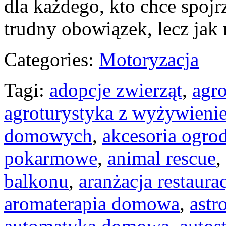
dla każdego, kto chce spojr
trudny obowiązek, lecz jak 
Categories:
Motoryzacja
Tagi:
adopcje zwierząt
,
agro
agroturystyka z wyżywieni
domowych
,
akcesoria ogro
pokarmowe
,
animal rescue
,
balkonu
,
aranżacja restaurac
aromaterapia domowa
,
astr