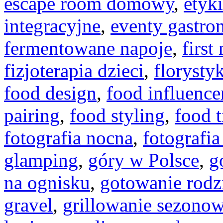
escape room domowy
,
etyk
integracyjne
,
eventy gastro
fermentowane napoje
,
first
fizjoterapia dzieci
,
floryst
food design
,
food influence
pairing
,
food styling
,
food t
fotografia nocna
,
fotografi
glamping
,
góry w Polsce
,
g
na ognisku
,
gotowanie rodz
gravel
,
grillowanie sezono