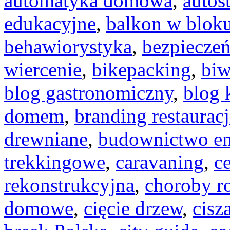
automatyka domowa
,
autos
edukacyjne
,
balkon w blok
behawiorystyka
,
bezpiecze
wiercenie
,
bikepacking
,
bi
blog gastronomiczny
,
blog 
domem
,
branding restauracj
drewniane
,
budownictwo en
trekkingowe
,
caravaning
,
c
rekonstrukcyjna
,
choroby r
domowe
,
cięcie drzew
,
cisz