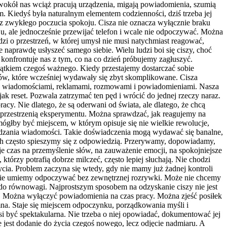
wokół nas wciąż pracują urządzenia, migają powiadomienia, szumią
m. Kiedyś była naturalnym elementem codzienności, dziś trzeba jej
az zwykłego poczucia spokoju. Cisza nie oznacza wyłącznie braku
, ale jednocześnie przewijać telefon i wcale nie odpoczywać. Można
odzi o przestrzeń, w której umysł nie musi natychmiast reagować,
aprawdę usłyszeć samego siebie. Wielu ludzi boi się ciszy, choć
a konfrontuje nas z tym, co na co dzień próbujemy zagłuszyć.
ątkiem czegoś ważnego. Kiedy przestajemy dostarczać sobie
ów, które wcześniej wydawały się zbyt skomplikowane. Cisza
dzy wiadomościami, reklamami, rozmowami i powiadomieniami. Nasza
ak reset. Pozwala zatrzymać ten pęd i wrócić do jednej rzeczy naraz.
cy. Nie dlatego, że są oderwani od świata, ale dlatego, że chcą
 przestrzenią eksperymentu. Można sprawdzać, jak reagujemy na
ógłby być miejscem, w którym opisuje się nie wielkie rewolucje,
awdzania wiadomości. Takie doświadczenia mogą wydawać się banalne,
ach często spieszymy się z odpowiedzią. Przerywamy, dopowiadamy,
czas na przemyślenie słów, na zauważenie emocji, na spokojniejsze
rzy potrafią dobrze milczeć, często lepiej słuchają. Nie chodzi
życia. Problem zaczyna się wtedy, gdy nie mamy już żadnej kontroli
oże nie umiemy odpoczywać bez zewnętrznej rozrywki. Może nie chcemy
 do równowagi. Najprostszym sposobem na odzyskanie ciszy nie jest
on. Można wyłączyć powiadomienia na czas pracy. Można zjeść posiłek
na. Staje się miejscem odpoczynku, porządkowania myśli i
i być spektakularna. Nie trzeba o niej opowiadać, dokumentować jej
 jest dodanie do życia czegoś nowego, lecz odjęcie nadmiaru. A