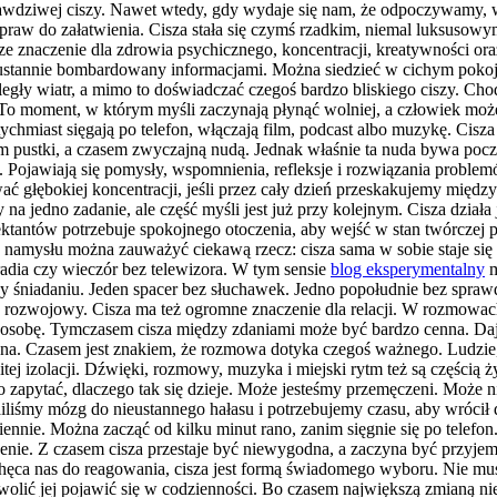
rawdziwej ciszy. Nawet wtedy, gdy wydaje się nam, że odpoczywamy, 
spraw do załatwienia. Cisza stała się czymś rzadkim, niemal luksusowy
ze znaczenie dla zdrowia psychicznego, koncentracji, kreatywności or
eustannie bombardowany informacjami. Można siedzieć w cichym pokoju
 odległy wiatr, a mimo to doświadczać czegoś bardzo bliskiego ciszy. Ch
 moment, w którym myśli zaczynają płynąć wolniej, a człowiek może n
atychmiast sięgają po telefon, włączają film, podcast albo muzykę. Cisz
pustki, a czasem zwyczajną nudą. Jednak właśnie ta nuda bywa pocz
Pojawiają się pomysły, wspomnienia, refleksje i rozwiązania problem
ć głębokiej koncentracji, jeśli przez cały dzień przeskakujemy mię
jedno zadanie, ale część myśli jest już przy kolejnym. Cisza działa j
antów potrzebuje spokojnego otoczenia, aby wejść w stan twórczej pra
o namysłu można zauważyć ciekawą rzecz: cisza sama w sobie staje się
radia czy wieczór bez telewizora. W tym sensie
blog eksperymentalny
m
rzy śniadaniu. Jeden spacer bez słuchawek. Jedno popołudnie bez spr
lan rozwojowy. Cisza ma też ogromne znaczenie dla relacji. W rozmow
sobę. Tymczasem cisza między zdaniami może być bardzo cenna. Daje 
. Czasem jest znakiem, że rozmowa dotyka czegoś ważnego. Ludzie, któ
tej izolacji. Dźwięki, rozmowy, muzyka i miejski rytm też są częścią 
warto zapytać, dlaczego tak się dzieje. Może jesteśmy przemęczeni. M
iliśmy mózg do nieustannego hałasu i potrzebujemy czasu, aby wrócił
ziennie. Można zacząć od kilku minut rano, zanim sięgnie się po telef
enie. Z czasem cisza przestaje być niewygodna, a zaczyna być przyjem
chęca nas do reagowania, cisza jest formą świadomego wyboru. Nie mus
olić jej pojawić się w codzienności. Bo czasem największą zmianą nie