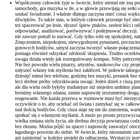
Współczesny człowiek żyje w świecie, który niemal nie zna p
samochody, gra muzyka w tle, a w głowie przewijają się setki 
szukać świadomie. I właśnie dlatego zaczyna mieć coraz więks
dźwięków. To także stan, w którym człowiek przestaje być ni
też spacerować po lesie, słyszeć śpiew ptaków, szelest liści i
odpowiadać, analizować, porównywać i podejmować decyzji. To
nie zawsze potrafi to nazwać. Gdy tylko robi się spokojniej, n
Zmęczeniem, niepokojem, niewygodnymi pytaniami, poczuciem 
gotowych bodźców, umysł zaczyna tworzyć własne połączenia. 
pomaga również odzyskać zdolność skupienia. Trudno oczekiwa
uwaga działa wtedy jak rozregulowany kompas. Niby patrzymy na 
Nie bez powodu wielu pisarzy, artystów, naukowców czy projekt
usłyszeć własny tok myślenia bez zakłóceń. W połowie takieg
dziesięć minut bez telefonu, godzinę bez muzyki, poranek bez 
lecz drobne próby odzyskiwania uwagi. Jeden dzień z ciszą p
ale dla wielu osób byłyby trudniejsze niż niejeden ambitny p
bronimy własnego zdania, zanim naprawdę zrozumiemy drugą o
reagowanie. Nie każda przerwa w rozmowie musi być niezręczna
oczywiście o to, aby uciekać od świata i zamykać się w całkowi
nad ilością bodźców. Gdy cisza staje się nie do zniesienia, 
spotkać się z własnymi myślami. A może po prostu przyzwycza
wielka zmiana stylu życia, ale drobna decyzja powtarzana cod
bez ekranu. Można pójść na spacer i naprawdę zauważyć otocz
łagodnego powrotu do siebie. W świecie, który nieustannie za
ani zamieniać w kolejny projekt do odhaczenia. Wystarczy pozw