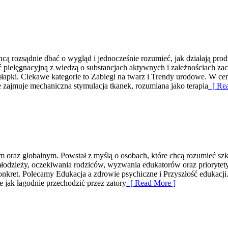
hcą rozsądnie dbać o wygląd i jednocześnie rozumieć, jak działają pro
ć pielęgnacyjną z wiedzą o substancjach aktywnych i zależnościach za
apki. Ciekawe kategorie to Zabiegi na twarz i Trendy urodowe. W centr
 zajmuje mechaniczna stymulacja tkanek, rozumiana jako terapia
[ Rea
oraz globalnym. Powstał z myślą o osobach, które chcą rozumieć szkołę 
i młodzieży, oczekiwania rodziców, wyzwania edukatorów oraz prioryte
 konkret. Polecamy Edukacja a zdrowie psychiczne i Przyszłość edukacj
 jak łagodnie przechodzić przez zatory
[ Read More ]