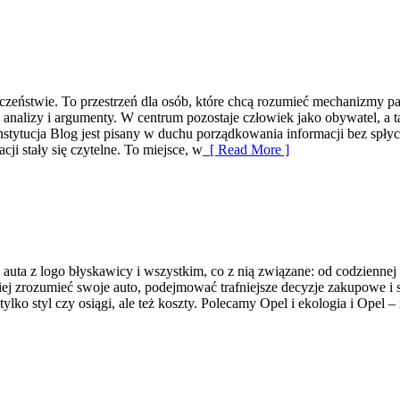
ołeczeństwie. To przestrzeń dla osób, które chcą rozumieć mechanizmy p
analizy i argumenty. W centrum pozostaje człowiek jako obywatel, a t
nstytucja Blog jest pisany w duchu porządkowania informacji bez spłyca
ji stały się czytelne. To miejsce, w
[ Read More ]
e auta z logo błyskawicy i wszystkim, co z nią związane: od codziennej
piej zrozumieć swoje auto, podejmować trafniejsze decyzje zakupowe i
ylko styl czy osiągi, ale też koszty. Polecamy Opel i ekologia i Opel –