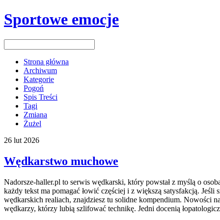
Sportowe emocje
Strona główna
Archiwum
Kategorie
Pogoń
Spis Treści
Tagi
Zmiana
Żużel
26
lut
2026
Wędkarstwo muchowe
Nadorsze-haller.pl to serwis wędkarski, który powstał z myślą o os
każdy tekst ma pomagać łowić częściej i z większą satysfakcją. Jeśl
wędkarskich realiach, znajdziesz tu solidne kompendium. Nowości na
wędkarzy, którzy lubią szlifować technikę. Jedni docenią łopatologic