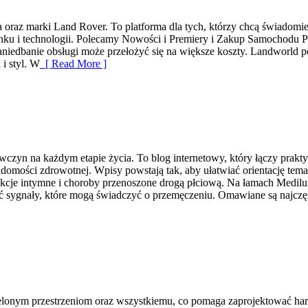
a oraz marki Land Rover. To platforma dla tych, którzy chcą świadom
ynku i technologii. Polecamy Nowości i Premiery i Zakup Samochodu 
aniedbanie obsługi może przełożyć się na większe koszty. Landworld p
 i styl. W
[ Read More ]
iewczyn na każdym etapie życia. To blog internetowy, który łączy pr
adomości zdrowotnej. Wpisy powstają tak, aby ułatwiać orientację tema
ekcje intymne i choroby przenoszone drogą płciową. Na łamach Medilux
sygnały, które mogą świadczyć o przemęczeniu. Omawiane są najczęst
elonym przestrzeniom oraz wszystkiemu, co pomaga zaprojektować har