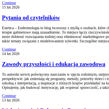
Continue
15
lut
2026
Pytania od czytelników
Estetica – Endermologia to blog tworzony z myślą o osobach, które c
terapie gabinetowe mają uzasadnienie. To miejsce łączy rzeczywistoś
może dobierać rozwiązania trafniej oraz eliminować marketingowe puł
także tematy związane z modelowaniem sylwetki. Szczególne miejsce
Continue
14
lut
2026
Zawody przyszłości i edukacja zawodowa
To autorski serwis poświęcony nauczaniu w ujęciu rodzimym, unijnym 
perspektywie: jak zmieniają się programy, metody, potrzeby dzieci 
szkolną z interpretacją, a inspiracje z różnych krajów przekładać na
Opisujemy, jak budować motywację, jak wspierać sprawczość, a także
Continue
13
lut
2026