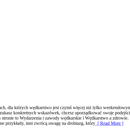
obach, dla których wędkarstwo jest czymś więcej niż tylko weekendowy
i szukasz konkretnych wskazówek, chcesz uporządkować swoje podejście 
 stronie to Wydarzenia i zawody wędkarskie i Wędkarstwo a zdrowie. S
zne przykłady, inni zwrócą uwagę na drobiazg, który
[ Read More ]