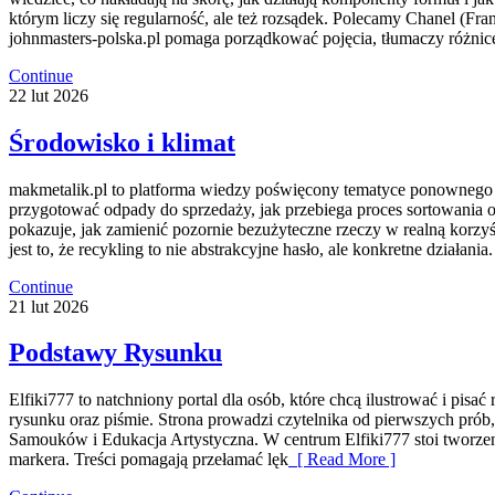
którym liczy się regularność, ale też rozsądek. Polecamy Chanel (Fr
johnmasters-polska.pl pomaga porządkować pojęcia, tłumaczy różni
Continue
22
lut
2026
Środowisko i klimat
makmetalik.pl to platforma wiedzy poświęcony tematyce ponownego wy
przygotować odpady do sprzedaży, jak przebiega proces sortowania o
pokazuje, jak zamienić pozornie bezużyteczne rzeczy w realną korzy
jest to, że recykling to nie abstrakcyjne hasło, ale konkretne działan
Continue
21
lut
2026
Podstawy Rysunku
Elfiki777 to natchniony portal dla osób, które chcą ilustrować i pis
rysunku oraz piśmie. Strona prowadzi czytelnika od pierwszych prób
Samouków i Edukacja Artystyczna. W centrum Elfiki777 stoi tworzeni
markera. Treści pomagają przełamać lęk
[ Read More ]