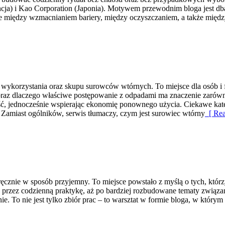
ancja) i Kao Corporation (Japonia). Motywem przewodnim bloga jest dba
ce między wzmacnianiem bariery, między oczyszczaniem, a także międ
korzystania oraz skupu surowców wtórnych. To miejsce dla osób i firm
raz dlaczego właściwe postępowanie z odpadami ma znaczenie zarówno d
ść, jednocześnie wspierając ekonomię ponownego użycia. Ciekawe kateg
ia. Zamiast ogólników, serwis tłumaczy, czym jest surowiec wtórny
[ Rea
ać ręcznie w sposób przyjemny. To miejsce powstało z myślą o tych, kt
, przez codzienną praktykę, aż po bardziej rozbudowane tematy związa
e. To nie jest tylko zbiór prac – to warsztat w formie bloga, w któr