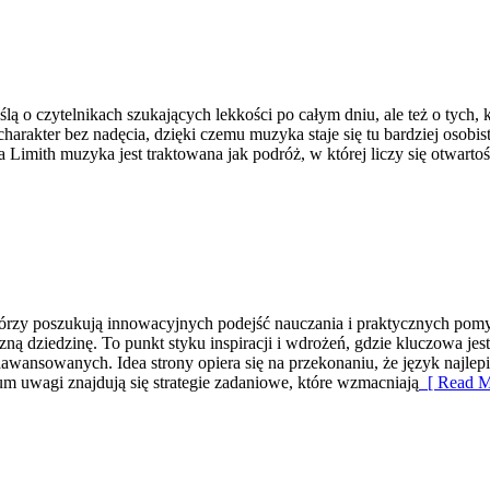
 o czytelnikach szukających lekkości po całym dniu, ale też o tych, 
harakter bez nadęcia, dzięki czemu muzyka staje się tu bardziej osobis
 Limith muzyka jest traktowana jak podróż, w której liczy się otwarto
którzy poszukują innowacyjnych podejść nauczania i praktycznych pomy
zną dziedzinę. To punkt styku inspiracji i wdrożeń, gdzie kluczowa je
aawansowanych. Idea strony opiera się na przekonaniu, że język najlepi
trum uwagi znajdują się strategie zadaniowe, które wzmacniają
[ Read M