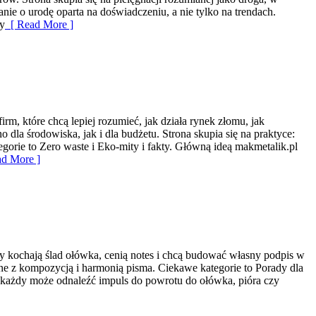
nie o urodę oparta na doświadczeniu, a nie tylko na trendach.
zy
[ Read More ]
, które chcą lepiej rozumieć, jak działa rynek złomu, jak
la środowiska, jak i dla budżetu. Strona skupia się na praktyce:
orie to Zero waste i Eko-mity i fakty. Główną ideą makmetalik.pl
d More ]
órzy kochają ślad ołówka, cenią notes i chcą budować własny podpis w
ne z kompozycją i harmonią pisma. Ciekawe kategorie to Porady dla
ym każdy może odnaleźć impuls do powrotu do ołówka, pióra czy