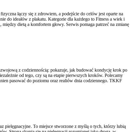
izyczna łączy się z zdrowiem, a podejście do celów jest oparte na
ie do ideałów z plakatu. Kategorie dla każdego to Fitness a wiek i
ą, między dietą a komfortem głowy. Serwis pomaga patrzeć na zmianę
 rozwojową z codziennością: pokazuje, jak budować kondycję krok po
niezależnie od tego, czy są na etapie pierwszych kroków. Polecamy
powinien pasować do poziomu oraz realiów dnia codziennego. TKKF
z pielęgnacyjne. To miejsce stworzone z myślą o tych, którzy lubią
w. Strona skupia się na pielęgnacji rozumianej jako droga, w