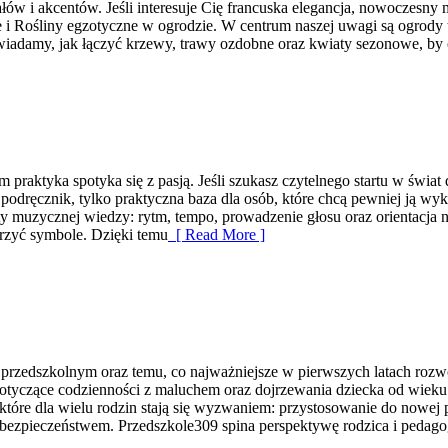
iałów i akcentów. Jeśli interesuje Cię francuska elegancja, nowoczesny
e i Rośliny egzotyczne w ogrodzie. W centrum naszej uwagi są ogrody 
powiadamy, jak łączyć krzewy, trawy ozdobne oraz kwiaty sezonowe, b
praktyka spotyka się z pasją. Jeśli szukasz czytelnego startu w świa
y podręcznik, tylko praktyczna baza dla osób, które chcą pewniej ją
muzycznej wiedzy: rytm, tempo, prowadzenie głosu oraz orientacja na
ojarzyć symbole. Dzięki temu
[ Read More ]
przedszkolnym oraz temu, co najważniejsze w pierwszych latach rozwo
 dotyczące codzienności z maluchem oraz dojrzewania dziecka od wie
które dla wielu rodzin stają się wyzwaniem: przystosowanie do nowej p
 bezpieczeństwem. Przedszkole309 spina perspektywę rodzica i pedagog