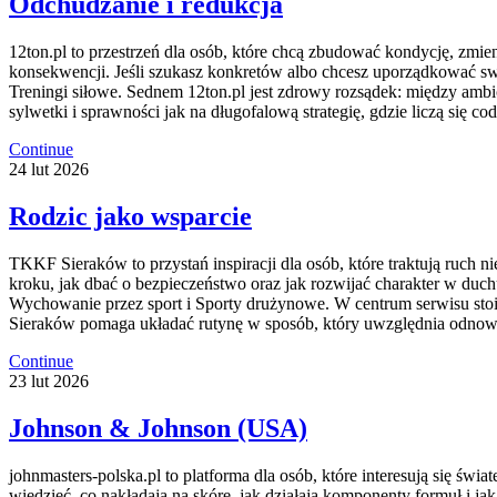
Odchudzanie i redukcja
12ton.pl to przestrzeń dla osób, które chcą zbudować kondycję, zmien
konsekwencji. Jeśli szukasz konkretów albo chcesz uporządkować swoj
Treningi siłowe. Sednem 12ton.pl jest zdrowy rozsądek: między ambi
sylwetki i sprawności jak na długofalową strategię, gdzie liczą się co
Continue
24
lut
2026
Rodzic jako wsparcie
TKKF Sieraków to przystań inspiracji dla osób, które traktują ruch 
kroku, jak dbać o bezpieczeństwo oraz jak rozwijać charakter w duch
Wychowanie przez sport i Sporty drużynowe. W centrum serwisu stoi 
Sieraków pomaga układać rutynę w sposób, który uwzględnia odnow
Continue
23
lut
2026
Johnson & Johnson (USA)
johnmasters-polska.pl to platforma dla osób, które interesują się ś
wiedzieć, co nakładają na skórę, jak działają komponenty formuł i 