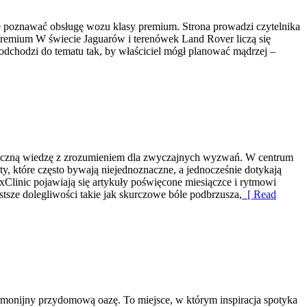
ie poznawać obsługę wozu klasy premium. Strona prowadzi czytelnika
Premium W świecie Jaguarów i terenówek Land Rover liczą się
odchodzi do tematu tak, by właściciel mógł planować mądrzej –
aktyczną wiedzę z zrozumieniem dla zwyczajnych wyzwań. W centrum
ty, które często bywają niejednoznaczne, a jednocześnie dotykają
Clinic pojawiają się artykuły poświęcone miesiączce i rytmowi
sze dolegliwości takie jak skurczowe bóle podbrzusza,
[ Read
monijny przydomową oazę. To miejsce, w którym inspiracja spotyka