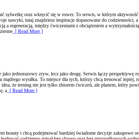
ić sylwetkę oraz wkręcić się w rower. To serwis, w którym aktywność f
e nawyki, tutaj znajdziesz inspiracje dopasowane do codzienności, a n
cją a regeneracją, między ćwiczeniami z obciążeniem a wytrzymałości
dzienne
[ Read More ]
nie jako jednorazowy zryw, lecz jako drogę. Serwis łączy perspektywę
u mądrego wysiłku. To miejsce dla tych, którzy chcą trenować lepiej, 
idea, że trening nie jest tylko zbiorem ćwiczeń, ale planem, który 
ę, a
[ Read More ]
wiatem beauty i chcą podejmować bardziej świadome decyzje zakupowe ora
jak budować codzienny rytuał bez chaosu oraz bez przypadkowych wyboró