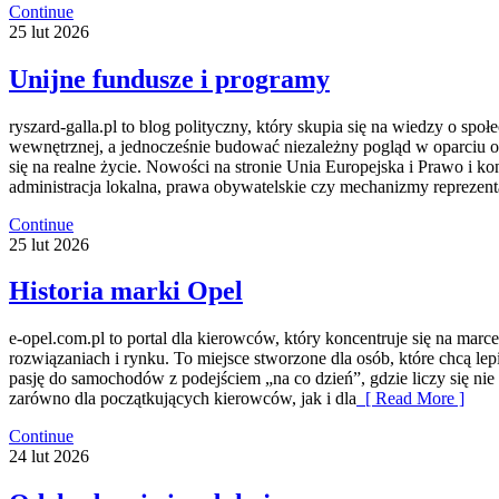
Continue
25
lut
2026
Unijne fundusze i programy
ryszard-galla.pl to blog polityczny, który skupia się na wiedzy o sp
wewnętrznej, a jednocześnie budować niezależny pogląd w oparciu o 
się na realne życie. Nowości na stronie Unia Europejska i Prawo i ko
administracja lokalna, prawa obywatelskie czy mechanizmy reprezentac
Continue
25
lut
2026
Historia marki Opel
e-opel.com.pl to portal dla kierowców, który koncentruje się na marc
rozwiązaniach i rynku. To miejsce stworzone dla osób, które chcą le
pasję do samochodów z podejściem „na co dzień”, gdzie liczy się nie t
zarówno dla początkujących kierowców, jak i dla
[ Read More ]
Continue
24
lut
2026