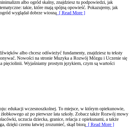
 minimalizm albo ogród skalny, znajdziesz tu podpowiedzi, jak
tematyczne: takie, które mają spójną opowieść. Pokazujemy, jak
y ogród wyglądał dobrze wiosną
[ Read More ]
t dźwięków albo chcesz odświeżyć fundamenty, znajdziesz tu teksty
 wykonywać. Nowości na stronie Muzyka a Rozwój Mózgu i Uczenie się
 pięciolinii. Wyjaśniamy prostym językiem, czym są wartości
ju: edukacji wczesnoszkolnej. To miejsce, w którym opiekunowie,
ku żłobkowego aż po pierwsze lata szkoły. Zobacz także Rozwój mowy
lacówki, uczucia dziecka, granice, relacja z opiekunami, a także
a, dzięki czemu łatwiej zrozumieć, skąd biorą
[ Read More ]