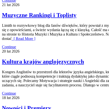
Continue
21
lut
2026
Muzyczne Rankingi i Toplisty
Limith to rozrywkowy blog dla fanów dźwięków, który powstał z myślą
się z opowieściami, a świeże wydania łączą się z klasyką. Całość ma c
na stronie to Historia Muzyki i Muzyka a Kultura i Społeczeństwo. Na
dostać
[ Read More ]
Continue
20
lut
2026
Kultura krajów anglojęzycznych
Kongres Anglistów to przestrzeń dla lektorów języka angielskiego, 
które ciągle podnoszą kompetencje i traktują dydaktykę jako dynamic
uczących się. Polecamy Motywacja i strategie nauki i Angielski dla z
zadania, a nauczyciel staje się facylitatorem procesu. Dlatego w cen
Continue
18
lut
2026
Nowości i Premiery