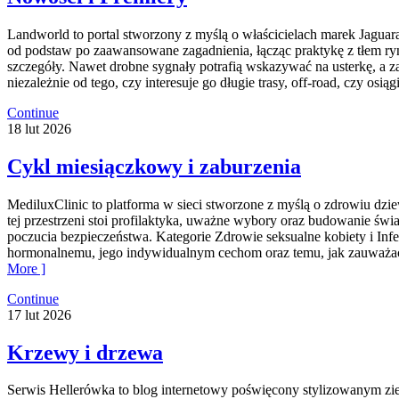
Landworld to portal stworzony z myślą o właścicielach marek Jaguar
od podstaw po zaawansowane zagadnienia, łącząc praktykę z tłem r
szczegóły. Nawet drobne sygnały potrafią wskazywać na usterkę, a z
niezależnie od tego, czy interesuje go długie trasy, off-road, czy osiągi
Continue
18
lut
2026
Cykl miesiączkowy i zaburzenia
MediluxClinic to platforma w sieci stworzone z myślą o zdrowiu dz
tej przestrzeni stoi profilaktyka, uważne wybory oraz budowanie świ
poczucia bezpieczeństwa. Kategorie Zdrowie seksualne kobiety i Inf
hormonalnemu, jego indywidualnym cechom oraz temu, jak zauważać 
More ]
Continue
17
lut
2026
Krzewy i drzewa
Serwis Hellerówka to blog internetowy poświęcony stylizowanym zi