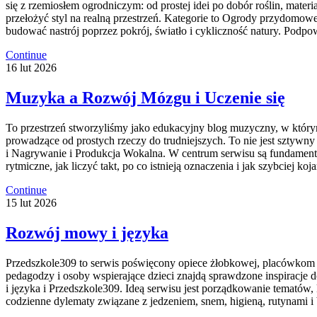
się z rzemiosłem ogrodniczym: od prostej idei po dobór roślin, mater
przełożyć styl na realną przestrzeń. Kategorie to Ogrody przydomow
budować nastrój poprzez pokrój, światło i cykliczność natury. Pod
Continue
16
lut
2026
Muzyka a Rozwój Mózgu i Uczenie się
To przestrzeń stworzyliśmy jako edukacyjny blog muzyczny, w którym 
prowadzące od prostych rzeczy do trudniejszych. To nie jest sztywn
i Nagrywanie i Produkcja Wokalna. W centrum serwisu są fundamenty 
rytmiczne, jak liczyć takt, po co istnieją oznaczenia i jak szybciej k
Continue
15
lut
2026
Rozwój mowy i języka
Przedszkole309 to serwis poświęcony opiece żłobkowej, placówkom 
pedagodzy i osoby wspierające dzieci znajdą sprawdzone inspiracje
i języka i Przedszkole309. Ideą serwisu jest porządkowanie tematów, 
codzienne dylematy związane z jedzeniem, snem, higieną, rutynami i